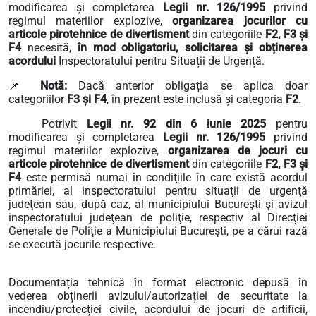
modificarea și completarea
Legii nr. 126/1995
privind
regimul materiilor explozive,
organizarea jocurilor cu
articole pirotehnice de divertisment
din categoriile
F2, F3 și
F4
necesită,
în mod obligatoriu, solicitarea și obținerea
acordului
Inspectoratului pentru Situații de Urgență.
📌
Notă:
Dacă anterior obligația se aplica doar
categoriilor
F3 și F4
, în prezent este inclusă și categoria
F2
.
Potrivit
Legii nr. 92 din 6 iunie 2025
pentru
modificarea și completarea
Legii nr. 126/1995
privind
regimul materiilor explozive,
organizarea de jocuri cu
articole pirotehnice de divertisment
din categoriile
F2, F3 şi
F4
este permisă numai în condiţiile în care există acordul
primăriei, al inspectoratului pentru situaţii de urgenţă
judeţean sau, după caz, al municipiului Bucureşti şi avizul
inspectoratului judeţean de poliţie, respectiv al Direcţiei
Generale de Poliţie a Municipiului Bucureşti, pe a cărui rază
se execută jocurile respective.
Documentația tehnică în format electronic depusă în
vederea obținerii avizului/autorizației de securitate la
incendiu/protecției civile, acordului de jocuri de artificii,